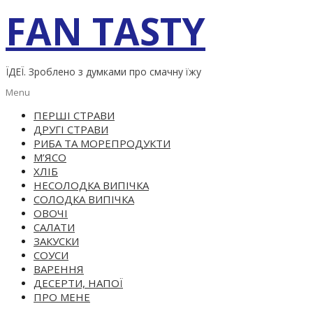
Skip
FAN TASTY
to
content
ЇДЕЇ. Зроблено з думками про смачну їжу
Primary
Menu
Navigation
ПЕРШІ СТРАВИ
Menu
ДРУГІ СТРАВИ
РИБА ТА МОРЕПРОДУКТИ
М’ЯСО
ХЛІБ
НЕСОЛОДКА ВИПІЧКА
СОЛОДКА ВИПІЧКА
ОВОЧІ
САЛАТИ
ЗАКУСКИ
СОУСИ
ВАРЕННЯ
ДЕСЕРТИ, НАПОЇ
ПРО МЕНЕ