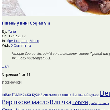
Півень у вині Coq au vin
2017-
By:
Yuliia
12-
On:
12.12.2017
12
In:
Другі страви
,
М'ясо
With:
0 Comments
Історія Coq au vin, однієї з національних страв Франції 
Як і його приготування.
Далі
Страница 1 из 1
1
ПОЗНАЧКИ
Ве
Італійська кухня
Імбир
Ванільний цукор
Борошно
Апельсин
Вершкове масло
Випічка
Горіхи
Гриби
Гірчиця
Овочі