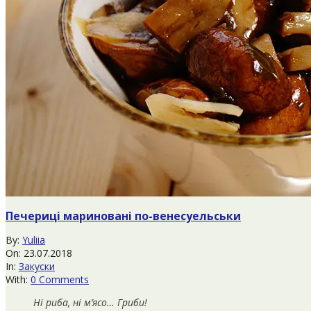
Печериці мариновані по-венесуельськи
2018-
By:
Yuliia
07-
On:
23.07.2018
23
In:
Закуски
With:
0 Comments
Ні риба, ні м’ясо… Гриби!