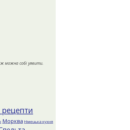
ніж можна собі уявити.
і рецепти
Морква
о
Німецька кухня
Спельта