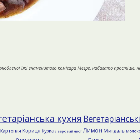
та улюбленої їжі знаменитого комісара Мегре, набагато простіше, 
гетаріанська кухня
Вегетаріанськ
Лимон
Кориця
Мигдаль
Картопля
Курка
Молок
Лавровий лист