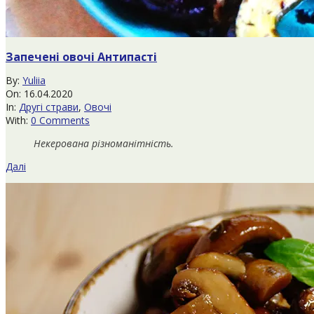
Запечені овочі Антипасті
2020-
By:
Yuliia
04-
On:
16.04.2020
16
In:
Другі страви
,
Овочі
With:
0 Comments
Некерована різноманітність.
Далі