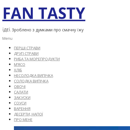
Skip
FAN TASTY
to
content
ЇДЕЇ. Зроблено з думками про смачну їжу
Primary
Menu
Navigation
ПЕРШІ СТРАВИ
Menu
ДРУГІ СТРАВИ
РИБА ТА МОРЕПРОДУКТИ
М’ЯСО
ХЛІБ
НЕСОЛОДКА ВИПІЧКА
СОЛОДКА ВИПІЧКА
ОВОЧІ
САЛАТИ
ЗАКУСКИ
СОУСИ
ВАРЕННЯ
ДЕСЕРТИ, НАПОЇ
ПРО МЕНЕ