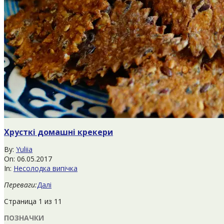
Хрусткі домашні крекери
2017-
By:
Yuliia
05-
On:
06.05.2017
06
In:
Несолодка випічка
Переваги:
Далі
Страница 1 из 1
1
ПОЗНАЧКИ