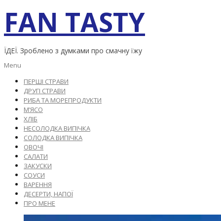
Skip
FAN TASTY
to
content
ЇДЕЇ. Зроблено з думками про смачну їжу
Primary
Menu
Navigation
ПЕРШІ СТРАВИ
Menu
ДРУГІ СТРАВИ
РИБА ТА МОРЕПРОДУКТИ
М’ЯСО
ХЛІБ
НЕСОЛОДКА ВИПІЧКА
СОЛОДКА ВИПІЧКА
ОВОЧІ
САЛАТИ
ЗАКУСКИ
СОУСИ
ВАРЕННЯ
ДЕСЕРТИ, НАПОЇ
ПРО МЕНЕ