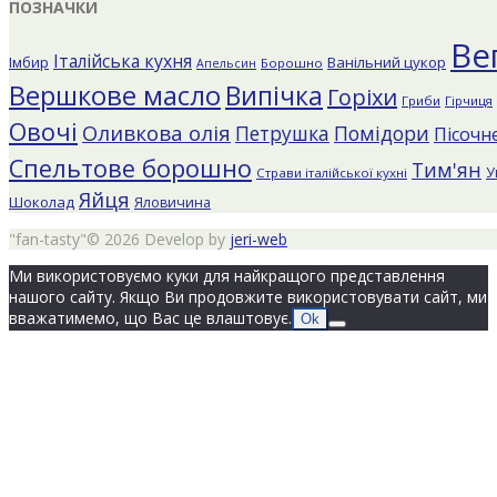
ПОЗНАЧКИ
Ве
Італійська кухня
Імбир
Ванільний цукор
Борошно
Апельсин
Вершкове масло
Випічка
Горіхи
Гриби
Гірчиця
Овочі
Оливкова олія
Помідори
Петрушка
Пісочне
Спельтове борошно
Тим'ян
У
Страви італійської кухні
Яйця
Шоколад
Яловичина
"fan-tasty"© 2026 Develop by
jeri-web
Ми використовуємо куки для найкращого представлення
нашого сайту. Якщо Ви продовжите використовувати сайт, ми
вважатимемо, що Вас це влаштовує.
Ok