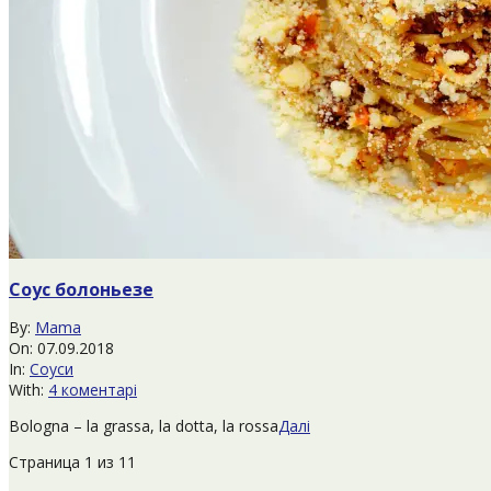
Соус болоньезе
2018-
By:
Mama
09-
On:
07.09.2018
07
In:
Соуси
With:
4 коментарі
Bologna – la grassa, la dotta, la rossa
Далі
Страница 1 из 1
1