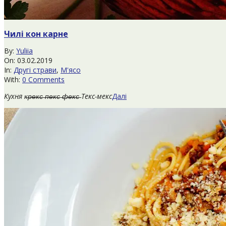
Чилі кон карне
2019-
By:
Yuliia
02-
On:
03.02.2019
03
In:
Другі страви
,
М'ясо
With:
0 Comments
Кухня к̶р̶̶̶е̶̶̶к̶̶̶с̶̶̶ ̶̶̶п̶̶̶е̶̶̶к̶̶̶с̶̶̶ ̶̶̶ф̶̶̶е̶̶̶к̶̶̶с̶̶̶ Текс-мекс
Далі