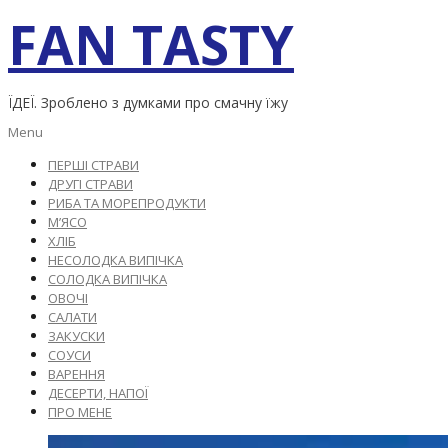
Skip
FAN TASTY
to
content
ЇДЕЇ. Зроблено з думками про смачну їжу
Primary
Menu
Navigation
ПЕРШІ СТРАВИ
Menu
ДРУГІ СТРАВИ
РИБА ТА МОРЕПРОДУКТИ
М’ЯСО
ХЛІБ
НЕСОЛОДКА ВИПІЧКА
СОЛОДКА ВИПІЧКА
ОВОЧІ
САЛАТИ
ЗАКУСКИ
СОУСИ
ВАРЕННЯ
ДЕСЕРТИ, НАПОЇ
ПРО МЕНЕ