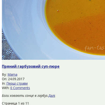
Пряний гарбузовий суп-пюре
2017-
By:
Mama
09-
On:
24.09.2017
24
In:
Перші страви
With:
0 Comments
Боги ховають сонце в гарбуз.
Далі
Страница 1 из 1
1