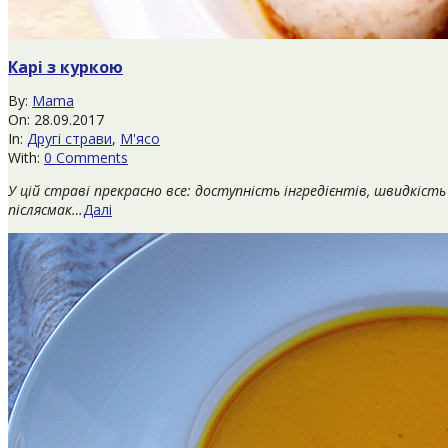
Карі з куркою
2017-
By:
Mama
09-
On:
28.09.2017
28
In:
Другі страви
,
М'ясо
With:
0 Comments
У цій страві прекрасно все: доступність інгредієнтів, швидкіс
післясмак…
Далі