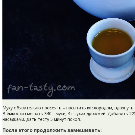
Муку обязательно просеять – насытить кислородом, вдохнуть 
В ёмкости смешать 340 г муки, 4 г сухих дрожжей. Добавить 2
насадками. Дать тесту 5 минут покоя.
После этого продолжить замешивать: