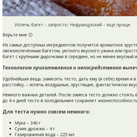
Испечь багет – запросто. Нефранцузский – ещё проще.
[Не]французский
Верьте мне 🙂
багет
Из самых доступных ингредиентов получится ароматное хрустя
свежеиспечённым багетом, уютного вкусного ужина или просто 
багет с крупными дырочками в середине, но не менее вкусный 
Технологию приготовления и непосредственно выпечки я о
Удобнейшая вещь: замесить тесто, дать ему (и себе) время и
расстойку, – испечь воздушные, хрустящие, фантастически вку
Немного важных деталей. После замеса тесто должно стоять в
до 4-х дней тесто в холодильнике сохраняет жизнеспособность
Для теста нужно совсем немного:
Мука – 340 г
Сухие дрожжи – 4 г
Газированная вода – 225 мл