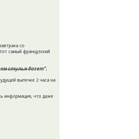
завтрака со
 тот самый французский
̶т̶у̶л̶ь̶я̶ багет”.
удущей выпечке 2 часа на
сь информация, что даже