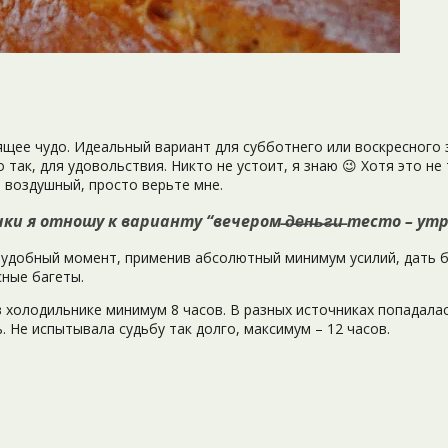
щее чудо. Идеальный вариант для субботнего или воскресного 
так, для удовольствия. Никто не устоит, я знаю 😉 Хотя это не
и воздушный, просто верьте мне.
тношу к варианту “вечером ̶д̶е̶н̶ь̶г̶и̶ тесто – утром ̶с
 в удобный момент, применив абсолютный минимум усилий, дать б
сные багеты.
 холодильнике минимум 8 часов. В разных источниках попадала
. Не испытывала судьбу так долго, максимум – 12 часов.