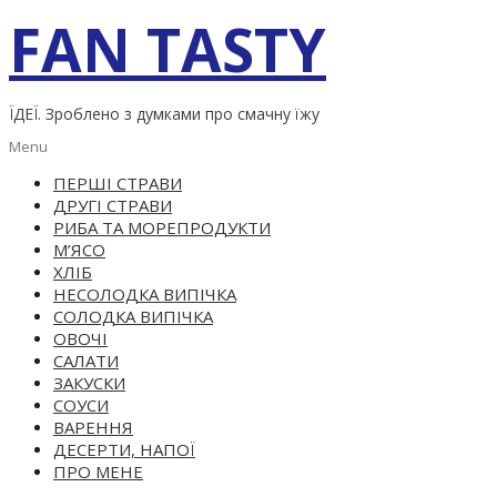
Skip
FAN TASTY
to
content
ЇДЕЇ. Зроблено з думками про смачну їжу
Primary
Menu
Navigation
ПЕРШІ СТРАВИ
Menu
ДРУГІ СТРАВИ
РИБА ТА МОРЕПРОДУКТИ
М’ЯСО
ХЛІБ
НЕСОЛОДКА ВИПІЧКА
СОЛОДКА ВИПІЧКА
ОВОЧІ
САЛАТИ
ЗАКУСКИ
СОУСИ
ВАРЕННЯ
ДЕСЕРТИ, НАПОЇ
ПРО МЕНЕ