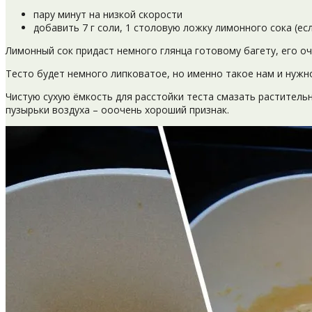
пару минут на низкой скорости
добавить 7 г соли, 1 столовую ложку лимонного сока (ес
Лимонный сок придаст немного глянца готовому багету, его оч
Тесто будет немного липковатое, но именно такое нам и нужно
Чистую сухую ёмкость для расстойки теста смазать раститель
пузырьки воздуха – ооочень хороший признак.