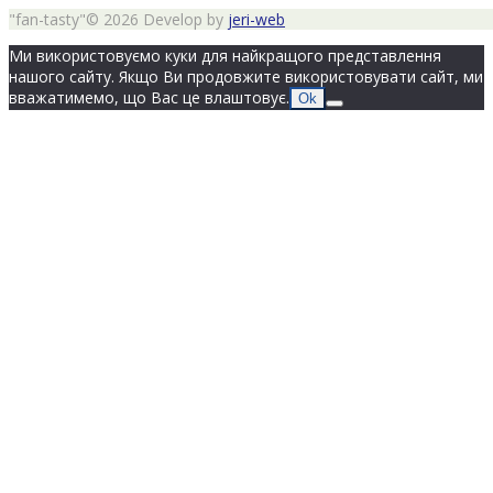
"fan-tasty"© 2026 Develop by
jeri-web
Ми використовуємо куки для найкращого представлення
нашого сайту. Якщо Ви продовжите використовувати сайт, ми
вважатимемо, що Вас це влаштовує.
Ok