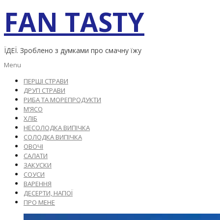
Skip
FAN TASTY
to
content
ЇДЕЇ. Зроблено з думками про смачну їжу
Primary
Menu
Navigation
ПЕРШІ СТРАВИ
Menu
ДРУГІ СТРАВИ
РИБА ТА МОРЕПРОДУКТИ
М’ЯСО
ХЛІБ
НЕСОЛОДКА ВИПІЧКА
СОЛОДКА ВИПІЧКА
ОВОЧІ
САЛАТИ
ЗАКУСКИ
СОУСИ
ВАРЕННЯ
ДЕСЕРТИ, НАПОЇ
ПРО МЕНЕ