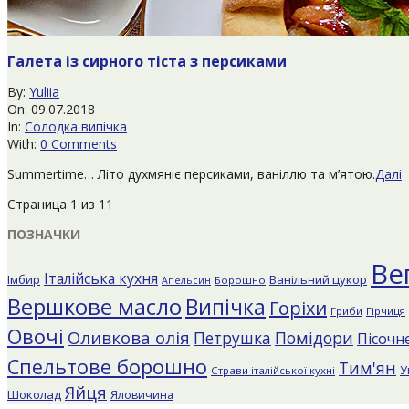
Галета із сирного тіста з персиками
2018-
By:
Yuliia
07-
On:
09.07.2018
09
In:
Солодка випічка
With:
0 Comments
Summertime… Літо духмяніє персиками, ваніллю та м’ятою.
Далі
Страница 1 из 1
1
ПОЗНАЧКИ
Ве
Італійська кухня
Імбир
Ванільний цукор
Борошно
Апельсин
Вершкове масло
Випічка
Горіхи
Гриби
Гірчиця
Овочі
Оливкова олія
Помідори
Петрушка
Пісочне
Спельтове борошно
Тим'ян
У
Страви італійської кухні
Яйця
Шоколад
Яловичина