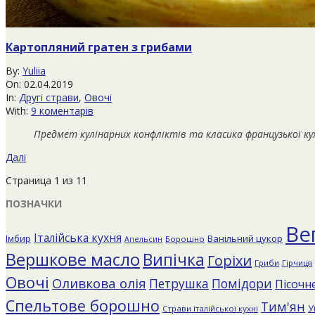
Картопляний гратен з грибами
2019-
By:
Yuliia
04-
On:
02.04.2019
02
In:
Другі страви
,
Овочі
With:
9 коментарів
Предмет кулінарних конфліктів та класика французької ку
Далі
Страница 1 из 1
1
ПОЗНАЧКИ
Ве
Італійська кухня
Імбир
Ванільний цукор
Борошно
Апельсин
Вершкове масло
Випічка
Горіхи
Гриби
Гірчиця
Овочі
Оливкова олія
Помідори
Петрушка
Пісочне
Спельтове борошно
Тим'ян
У
Страви італійської кухні