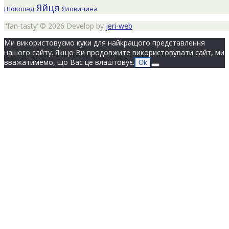
Яйця
Шоколад
Яловичина
"fan-tasty"© 2026 Develop by
jeri-web
Ми використовуємо куки для найкращого представлення
нашого сайту. Якщо Ви продовжите використовувати сайт, ми
вважатимемо, що Вас це влаштовує.
Ok