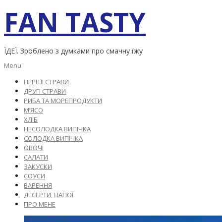
Skip
FAN TASTY
to
content
ЇДЕЇ. Зроблено з думками про смачну їжу
Primary
Menu
Navigation
ПЕРШІ СТРАВИ
Menu
ДРУГІ СТРАВИ
РИБА ТА МОРЕПРОДУКТИ
М’ЯСО
ХЛІБ
НЕСОЛОДКА ВИПІЧКА
СОЛОДКА ВИПІЧКА
ОВОЧІ
САЛАТИ
ЗАКУСКИ
СОУСИ
ВАРЕННЯ
ДЕСЕРТИ, НАПОЇ
ПРО МЕНЕ