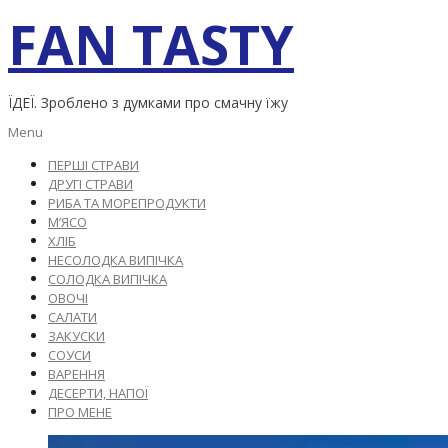
Skip
FAN TASTY
to
content
ЇДЕЇ. Зроблено з думками про смачну їжу
Primary
Menu
Navigation
ПЕРШІ СТРАВИ
Menu
ДРУГІ СТРАВИ
РИБА ТА МОРЕПРОДУКТИ
М’ЯСО
ХЛІБ
НЕСОЛОДКА ВИПІЧКА
СОЛОДКА ВИПІЧКА
ОВОЧІ
САЛАТИ
ЗАКУСКИ
СОУСИ
ВАРЕННЯ
ДЕСЕРТИ, НАПОЇ
ПРО МЕНЕ