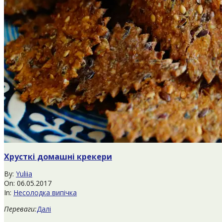
Хрусткі домашні крекери
2017-
By:
Yuliia
05-
On:
06.05.2017
06
In:
Несолодка випічка
Переваги:
Далі