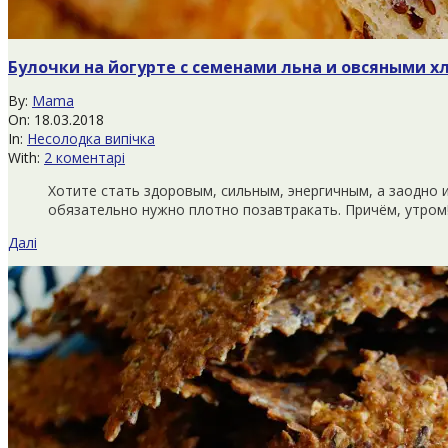
Булочки на йогурте с семенами льна и овсяными 
2018-
By:
Mama
03-
On:
18.03.2018
18
In:
Несолодка випічка
With:
2 коментарі
Хотите стать здоровым, сильным, энергичным, а заодно и
обязательно нужно плотно позавтракать. Причём, утром!
Далі