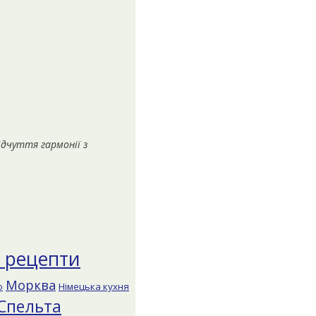
ідчуття гармонії з
і рецепти
Морква
о
Німецька кухня
Спельта