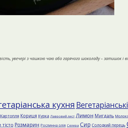
авість, увечері з чашкою чаю або гарячого шоколаду – затишок і в
гетаріанська кухня
Вегетаріанськ
Лимон
Кориця
Мигдаль
Картопля
Курка
Молок
Лавровий лист
Сир
Розмарин
 тісто
Солодкий перець
Рослинна олія
Селера