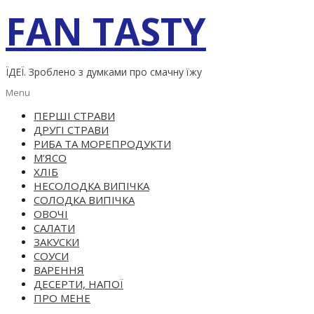
Skip
FAN TASTY
to
content
ЇДЕЇ. Зроблено з думками про смачну їжу
Primary
Menu
Navigation
ПЕРШІ СТРАВИ
Menu
ДРУГІ СТРАВИ
РИБА ТА МОРЕПРОДУКТИ
М’ЯСО
ХЛІБ
НЕСОЛОДКА ВИПІЧКА
СОЛОДКА ВИПІЧКА
ОВОЧІ
САЛАТИ
ЗАКУСКИ
СОУСИ
ВАРЕННЯ
ДЕСЕРТИ, НАПОЇ
ПРО МЕНЕ