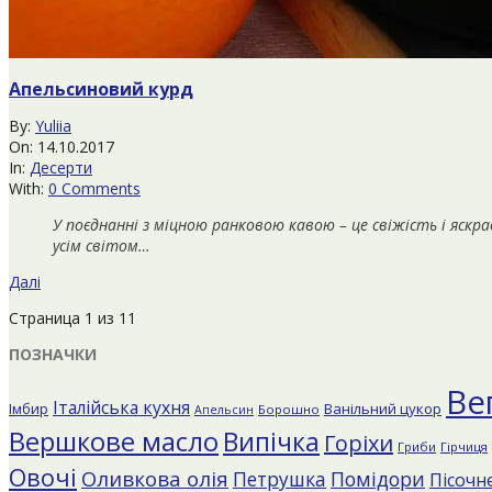
Апельсиновий курд
2017-
By:
Yuliia
10-
On:
14.10.2017
14
In:
Десерти
With:
0 Comments
У поєднанні з міцною ранковою кавою – це свіжість і яскр
усім світом…
Далі
Страница 1 из 1
1
ПОЗНАЧКИ
Ве
Італійська кухня
Імбир
Ванільний цукор
Борошно
Апельсин
Вершкове масло
Випічка
Горіхи
Гриби
Гірчиця
Овочі
Оливкова олія
Помідори
Петрушка
Пісочне