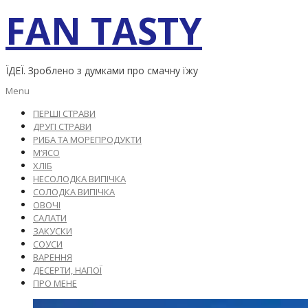
Skip
FAN TASTY
to
content
ЇДЕЇ. Зроблено з думками про смачну їжу
Primary
Menu
Navigation
ПЕРШІ СТРАВИ
Menu
ДРУГІ СТРАВИ
РИБА ТА МОРЕПРОДУКТИ
М’ЯСО
ХЛІБ
НЕСОЛОДКА ВИПІЧКА
СОЛОДКА ВИПІЧКА
ОВОЧІ
САЛАТИ
ЗАКУСКИ
СОУСИ
ВАРЕННЯ
ДЕСЕРТИ, НАПОЇ
ПРО МЕНЕ