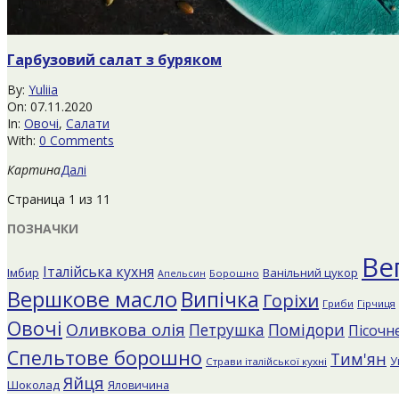
Гарбузовий салат з буряком
2020-
By:
Yuliia
11-
On:
07.11.2020
07
In:
Овочі
,
Салати
With:
0 Comments
Картина
Далі
Страница 1 из 1
1
ПОЗНАЧКИ
Ве
Італійська кухня
Імбир
Ванільний цукор
Борошно
Апельсин
Вершкове масло
Випічка
Горіхи
Гриби
Гірчиця
Овочі
Оливкова олія
Помідори
Петрушка
Пісочне
Спельтове борошно
Тим'ян
У
Страви італійської кухні
Яйця
Шоколад
Яловичина