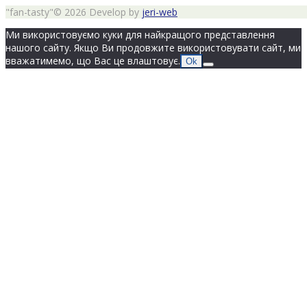
"fan-tasty"© 2026 Develop by
jeri-web
Ми використовуємо куки для найкращого представлення
нашого сайту. Якщо Ви продовжите використовувати сайт, ми
вважатимемо, що Вас це влаштовує.
Ok