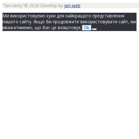
"fan-tasty"© 2026 Develop by
jeri-web
Ми використовуємо куки для найкращого представлення
нашого сайту. Якщо Ви продовжите використовувати сайт, ми
вважатимемо, що Вас це влаштовує.
Ok