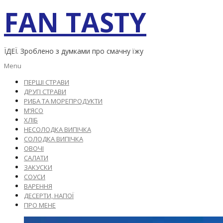
Skip
FAN TASTY
to
content
ЇДЕЇ. Зроблено з думками про смачну їжу
Primary
Menu
Navigation
ПЕРШІ СТРАВИ
Menu
ДРУГІ СТРАВИ
РИБА ТА МОРЕПРОДУКТИ
М’ЯСО
ХЛІБ
НЕСОЛОДКА ВИПІЧКА
СОЛОДКА ВИПІЧКА
ОВОЧІ
САЛАТИ
ЗАКУСКИ
СОУСИ
ВАРЕННЯ
ДЕСЕРТИ, НАПОЇ
ПРО МЕНЕ