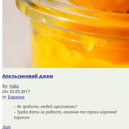
Апельсиновий джем
2017-
By:
Yuliia
05-
On:
05.05.2017
05
In:
Варення
– Як зробити людей щасливими?
– Треба дати їм радості, кохання та трохи варення!
Карлсон
Далі