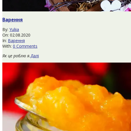
Варення
2020-
By:
Yuliia
08-
On:
02.08.2020
02
In:
Варення
With:
0 Comments
Як це роблю я.
Далі