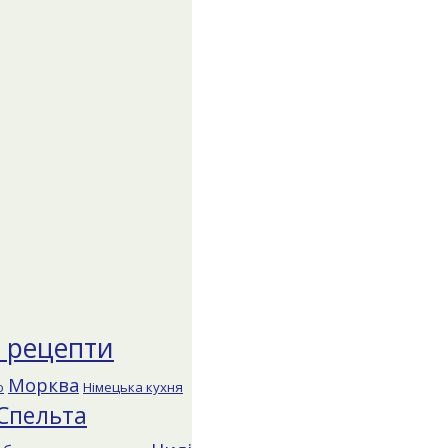
і рецепти
Морква
о
Німецька кухня
Спельта