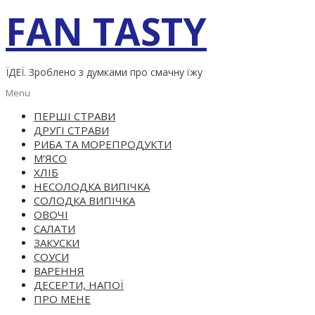
Skip
FAN TASTY
to
content
ЇДЕЇ. Зроблено з думками про смачну їжу
Primary
Menu
Navigation
ПЕРШІ СТРАВИ
Menu
ДРУГІ СТРАВИ
РИБА ТА МОРЕПРОДУКТИ
М’ЯСО
ХЛІБ
НЕСОЛОДКА ВИПІЧКА
СОЛОДКА ВИПІЧКА
ОВОЧІ
САЛАТИ
ЗАКУСКИ
СОУСИ
ВАРЕННЯ
ДЕСЕРТИ, НАПОЇ
ПРО МЕНЕ