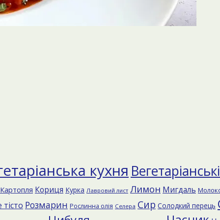
гетаріанська кухня
Вегетаріанськ
Лимон
Кориця
Мигдаль
Картопля
Курка
Молок
Лавровий лист
Сир
Розмарин
 тісто
Солодкий перець
Рослинна олія
Селера
Часник