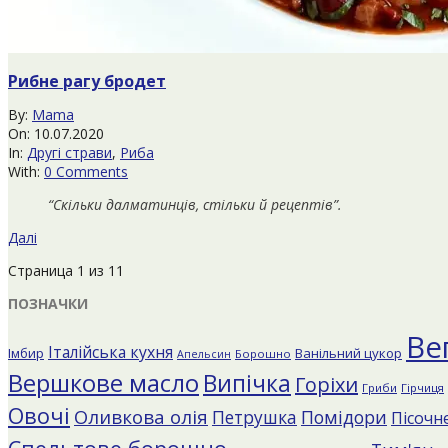
Рибне рагу бродет
2020-
By:
Mama
07-
On:
10.07.2020
10
In:
Другі страви
,
Риба
With:
0 Comments
“Скільки далматинців, стільки й рецептів”.
Далі
Страница 1 из 1
1
ПОЗНАЧКИ
Ве
Італійська кухня
Імбир
Ванільний цукор
Борошно
Апельсин
Вершкове масло
Випічка
Горіхи
Гриби
Гірчиця
Овочі
Оливкова олія
Помідори
Петрушка
Пісочне