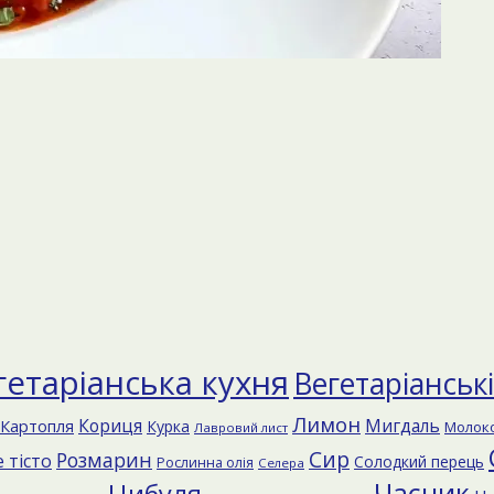
гетаріанська кухня
Вегетаріанськ
Лимон
Кориця
Мигдаль
Картопля
Курка
Молок
Лавровий лист
Сир
Розмарин
 тісто
Солодкий перець
Рослинна олія
Селера
Часник