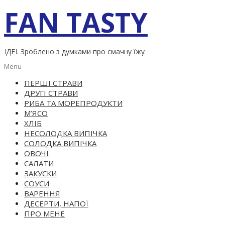
Skip
FAN TASTY
to
content
ЇДЕЇ. Зроблено з думками про смачну їжу
Primary
Menu
Navigation
ПЕРШІ СТРАВИ
Menu
ДРУГІ СТРАВИ
РИБА ТА МОРЕПРОДУКТИ
М’ЯСО
ХЛІБ
НЕСОЛОДКА ВИПІЧКА
СОЛОДКА ВИПІЧКА
ОВОЧІ
САЛАТИ
ЗАКУСКИ
СОУСИ
ВАРЕННЯ
ДЕСЕРТИ, НАПОЇ
ПРО МЕНЕ