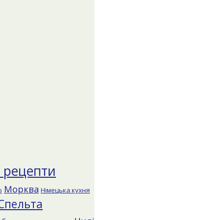
і рецепти
Морква
о
Німецька кухня
Спельта