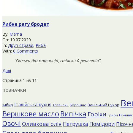
Рибне рагу бродет
2020-
By:
Mama
07-
On:
10.07.2020
10
In:
Другі страви
,
Риба
With:
0 Comments
“Скільки далматинців, стільки й рецептів”.
Далі
Страница 1 из 1
1
ПОЗНАЧКИ
Ве
Італійська кухня
Імбир
Ванільний цукор
Борошно
Апельсин
Вершкове масло
Випічка
Горіхи
Гриби
Гірчиця
Овочі
Оливкова олія
Помідори
Петрушка
Пісочне