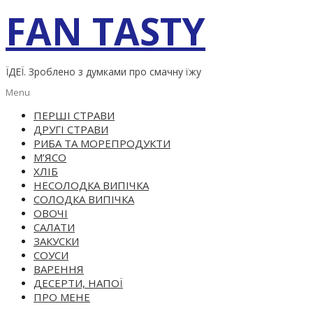
Skip
FAN TASTY
to
content
ЇДЕЇ. Зроблено з думками про смачну їжу
Primary
Menu
Navigation
ПЕРШІ СТРАВИ
Menu
ДРУГІ СТРАВИ
РИБА ТА МОРЕПРОДУКТИ
М’ЯСО
ХЛІБ
НЕСОЛОДКА ВИПІЧКА
СОЛОДКА ВИПІЧКА
ОВОЧІ
САЛАТИ
ЗАКУСКИ
СОУСИ
ВАРЕННЯ
ДЕСЕРТИ, НАПОЇ
ПРО МЕНЕ