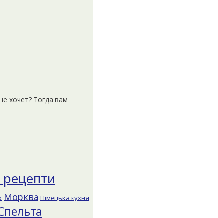
 не хочет? Тогда вам
і рецепти
Морква
о
Німецька кухня
Спельта