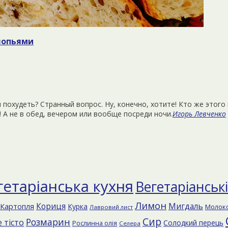
хлопьями
 похудеть? Странный вопрос. Ну, конечно, хотите! Кто же этого
 А не в обед, вечером или вообще посреди ночи.
Игорь Левченко
гетаріанська кухня
Вегетаріанськ
Лимон
Кориця
Мигдаль
Картопля
Курка
Молок
Лавровий лист
Сир
Розмарин
 тісто
Солодкий перець
Рослинна олія
Селера