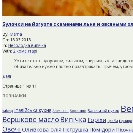
Булочки на йогурте с семенами льна и овсяными 
2018-
By:
Mama
03-
On:
18.03.2018
18
In:
Несолодка випічка
With:
2 коментарі
Хотите стать здоровым, сильным, энергичным, а заодно и
обязательно нужно плотно позавтракать. Причём, утром!
Далі
Страница 1 из 1
1
ПОЗНАЧКИ
Ве
Італійська кухня
Імбир
Ванільний цукор
Борошно
Апельсин
Вершкове масло
Випічка
Горіхи
Гриби
Гірчиця
Овочі
Оливкова олія
Помідори
Петрушка
Пісочне